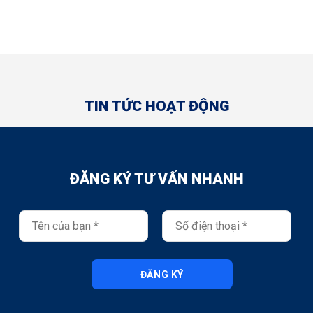
tâm nhất tại khu vực Trảng Bàng, Gò Dầu, Long An và Củ Chi.
TIN TỨC HOẠT ĐỘNG
ĐĂNG KÝ TƯ VẤN NHANH
ĐĂNG KÝ