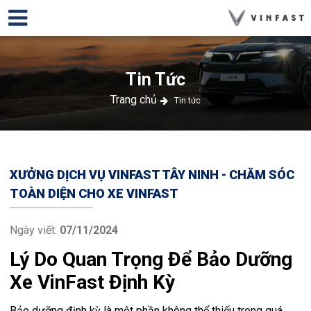
Tin Tức
Trang chủ
Tin tức
XƯỞNG DỊCH VỤ VINFAST TÂY NINH - CHĂM SÓC
TOÀN DIỆN CHO XE VINFAST
Ngày viết:
07/11/2024
Lý Do Quan Trọng Để Bảo Dưỡng
Xe VinFast Định Kỳ
Bảo dưỡng định kỳ là một phần không thể thiếu trong quá