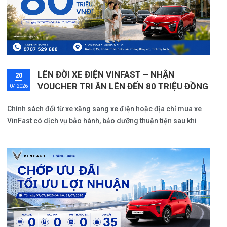
LÊN ĐỜI XE ĐIỆN VINFAST – NHẬN
20
VOUCHER TRI ÂN LÊN ĐẾN 80 TRIỆU ĐỒNG
07-2026
Chính sách đổi từ xe xăng sang xe điện hoặc địa chỉ mua xe
VinFast có dịch vụ bảo hành, bảo dưỡng thuận tiện sau khi
nhận xe, VinFast Trảng Bàng sẵn sàng hỗ trợ từ khâu tư vấn
mua xe đến dịch vụ hậu mãi.