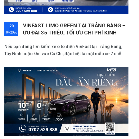
VINFAST LIMO GREEN TẠI TRẢNG BÀNG –
20
ƯU ĐÃI 35 TRIỆU, TỐI ƯU CHI PHÍ KINH
07-2026
DOANH
Nếu bạn đang tìm kiếm xe ô tô điện VinFast tại Trảng Bàng,
Tây Ninh hoặc khu vực Củ Chi, đặc biệt là một mẫu xe 7 chỗ
phù hợp để kinh doanh dịch vụ, vận chuyển hành khách hoặc
phục vụ nhu cầu di chuyển thường xuyên, VinFast Limo Green
là một trong những lựa chọn đáng cân nhắc trong tháng
7/2026.