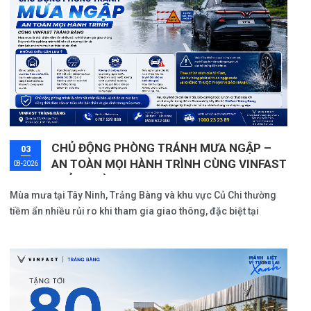
CHỦ ĐỘNG PHÒNG TRÁNH MƯA NGẬP –
03
AN TOÀN MỌI HÀNH TRÌNH CÙNG VINFAST
08-2026
TRẢNG BÀNG
Mùa mưa tại Tây Ninh, Trảng Bàng và khu vực Củ Chi thường
tiềm ẩn nhiều rủi ro khi tham gia giao thông, đặc biệt tại
những tuyến đường trũng thấp hoặc có hệ thống thoát nước
chưa tốt. Việc chủ động phòng tránh ngập nước không chỉ
giúp bảo vệ phương tiện mà còn đảm bảo an toàn cho người
lái và hành khách trên mỗi hành trình.