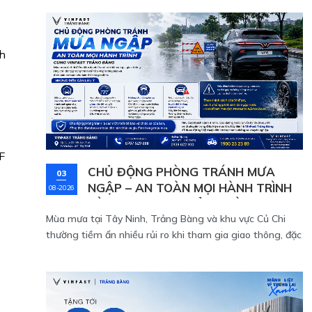
nh
F
CHỦ ĐỘNG PHÒNG TRÁNH MƯA
03
NGẬP – AN TOÀN MỌI HÀNH TRÌNH
08-2026
CÙNG VINFAST TRẢNG BÀNG
Mùa mưa tại Tây Ninh, Trảng Bàng và khu vực Củ Chi
thường tiềm ẩn nhiều rủi ro khi tham gia giao thông, đặc
biệt tại những tuyến đường trũng thấp hoặc có hệ
thống thoát nước chưa tốt. Việc chủ động phòng tránh
ngập nước không chỉ giúp bảo vệ phương tiện mà còn
đảm bảo an toàn cho người lái và hành khách trên mỗi