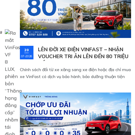
hành trình.
u
LÊN ĐỜI XE ĐIỆN VINFAST – NHẬN
20
VOUCHER TRI ÂN LÊN ĐẾN 80 TRIỆU
07-2026
g
ĐỒNG
Chính sách đổi từ xe xăng sang xe điện hoặc địa chỉ mua
xe VinFast có dịch vụ bảo hành, bảo dưỡng thuận tiện
sau khi nhận xe, VinFast Trảng Bàng sẵn sàng hỗ trợ từ
khâu tư vấn mua xe đến dịch vụ hậu mãi.