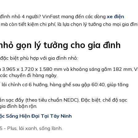
a đình nhỏ 4 người? VinFast mang đến các dòng
xe điện
mà còn tiết kiệm chi phí, là lựa chọn lý tưởng cho mọi gia đì
nhỏ gọn lý tưởng cho gia đình
đặc biệt phù hợp với gia đình nhỏ:
t là 3.965 x 1.720 x 1.580 mm và khoảng sáng gầm 182 mm, V
 các chuyến đi hàng ngày.
 lái chỉnh cơ 6 hướng, hàng ghế sau gập 60:40, giúp tăng
n sạc đầy (theo tiêu chuẩn NEDC). Đặc biệt, chế độ sạc
gia đình bận rộn.
ộc Sống Hiện Đại Tại Tây Ninh