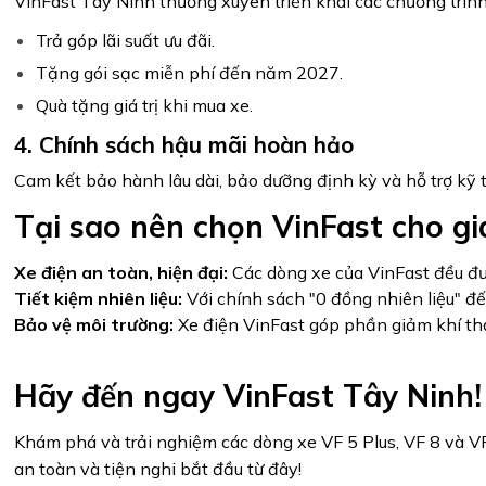
VinFast Tây Ninh thường xuyên triển khai các chương trìn
Trả góp lãi suất ưu đãi.
Tặng gói sạc miễn phí đến năm 2027.
Quà tặng giá trị khi mua xe.
4. Chính sách hậu mãi hoàn hảo
Cam kết bảo hành lâu dài, bảo dưỡng định kỳ và hỗ trợ kỹ t
Tại sao nên chọn VinFast cho gi
Xe điện an toàn, hiện đại:
Các dòng xe của VinFast đều đượ
Tiết kiệm nhiên liệu:
Với chính sách "0 đồng nhiên liệu" đ
Bảo vệ môi trường:
Xe điện VinFast góp phần giảm khí thải
Hãy đến ngay VinFast Tây Ninh!
Khám phá và trải nghiệm các dòng xe VF 5 Plus, VF 8 và VF
an toàn và tiện nghi bắt đầu từ đây!