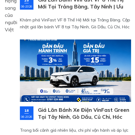
25
Mới Tại Trảng Bàng, Tây Ninh | Ưu
06-2026
Đãi Mới Nhất 2026
Khám phá VinFast VF 8 Thế Hệ Mới tại Trảng Bàng. Cập
nhật giá lăn bánh VF 8 tại Tây Ninh, Gò Dầu, Củ Chi, Hóc
Môn cùng ưu đãi đến 10%, miễn phí sạc và hỗ trợ mua
xe hấp dẫn.
Giá Lăn Bánh Xe Điện VinFast Green
18
.
Tại Tây Ninh, Gò Dầu, Củ Chi, Hóc
06-2026
Môn – Ưu Đãi Tháng 06/2026
Trong bối cảnh giá nhiên liệu, chi phí vận hành và áp lực