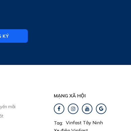
 KÝ
MẠNG XÃ HỘI
uyến mãi
ất
Vinfast Tây Ninh
Tag:
Xe điện VinFast