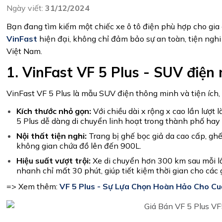
Ngày viết:
31/12/2024
Bạn đang tìm kiếm một chiếc xe ô tô điện phù hợp cho gi
VinFast
hiện đại, không chỉ đảm bảo sự an toàn, tiện nghi 
Việt Nam.
1. VinFast VF 5 Plus - SUV điện 
VinFast VF 5 Plus là mẫu SUV điện thông minh và tiện ích, 
Kích thước nhỏ gọn:
Với chiều dài x rộng x cao lần lượ
5 Plus dễ dàng di chuyển linh hoạt trong thành phố hay
Nội thất tiện nghi:
Trang bị ghế bọc giả da cao cấp, ghế
không gian chứa đồ lên đến 900L.
Hiệu suất vượt trội:
Xe di chuyển hơn 300 km sau mỗi lầ
nhanh chỉ mất 30 phút, giúp tiết kiệm thời gian cho các 
=> Xem thêm:
VF 5 Plus - Sự Lựa Chọn Hoàn Hảo Cho Cu