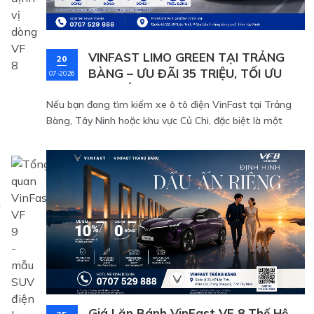
VINFAST LIMO GREEN TẠI TRẢNG
20
BÀNG – ƯU ĐÃI 35 TRIỆU, TỐI ƯU
07-2026
CHI PHÍ KINH DOANH
Nếu bạn đang tìm kiếm xe ô tô điện VinFast tại Trảng
Bàng, Tây Ninh hoặc khu vực Củ Chi, đặc biệt là một
mẫu xe 7 chỗ phù hợp để kinh doanh dịch vụ, vận
chuyển hành khách hoặc phục vụ nhu cầu di chuyển
thường xuyên, VinFast Limo Green là một trong những
lựa chọn đáng cân nhắc trong tháng 7/2026.
n
Giá Lăn Bánh VinFast VF 8 Thế Hệ