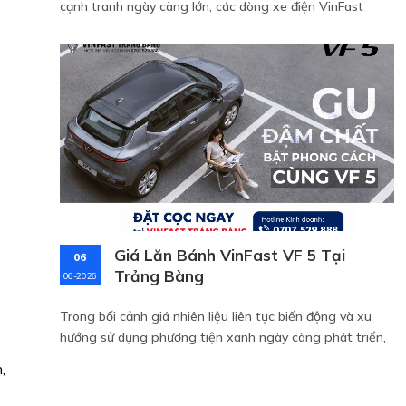
cạnh tranh ngày càng lớn, các dòng xe điện VinFast
Green đang trở thành lựa chọn được nhiều khách hàng
quan tâm khi tìm kiếm giải pháp đầu tư bền vững cho
tương lai.
Giá Lăn Bánh VinFast VF 5 Tại
06
Trảng Bàng
06-2026
Trong bối cảnh giá nhiên liệu liên tục biến động và xu
hướng sử dụng phương tiện xanh ngày càng phát triển,
VinFast VF 5 đang nổi lên như một trong những mẫu
,
SUV điện được quan tâm nhất tại khu vực Trảng Bàng,
Gò Dầu, Long An và Củ Chi.