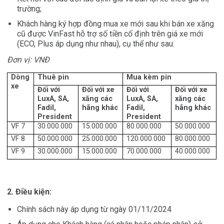
trường;
Khách hàng ký hợp đồng mua xe mới sau khi bán xe xăng
cũ được VinFast hỗ trợ số tiền cố định trên giá xe mới
(ECO, Plus áp dụng như nhau), cụ thể như sau:
Đơn vị: VNĐ
Dòng
Thuê pin
Mua kèm pin
xe
Đối với
Đối với xe
Đối với
Đối với xe
LuxA, SA,
xăng các
LuxA, SA,
xăng các
Fadil,
hãng khác
Fadil,
hãng khác
President
President
VF 7
30.000.000
15.000.000
80.000.000
50.000.000
VF 8
50.000.000
25.000.000
120.000.000
80.000.000
VF 9
30.000.000
15.000.000
70.000.000
40.000.000
2. Điều kiện:
Chính sách này áp dụng từ ngày 01/11/2024