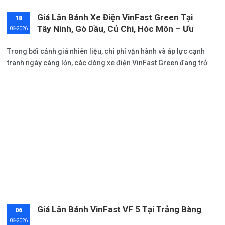
Giá Lăn Bánh Xe Điện VinFast Green Tại
18
Tây Ninh, Gò Dầu, Củ Chi, Hóc Môn – Ưu
06-2026
Đãi Tháng 06/2026
Trong bối cảnh giá nhiên liệu, chi phí vận hành và áp lực cạnh
tranh ngày càng lớn, các dòng xe điện VinFast Green đang trở
thành lựa chọn được nhiều khách hàng quan tâm khi tìm kiếm
giải pháp đầu tư bền vững cho tương lai.
Giá Lăn Bánh VinFast VF 5 Tại Trảng Bàng
06
06-2026