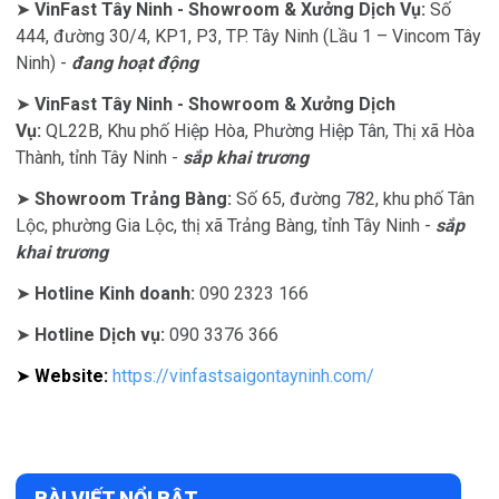
➤
VinFast Tây Ninh - Showroom & Xưởng Dịch Vụ:
Số
444, đường 30/4, KP1, P3, TP. Tây Ninh (Lầu 1 – Vincom Tây
Ninh) -
đang hoạt động
➤
VinFast Tây Ninh - Showroom & Xưởng Dịch
Vụ:
QL22B, Khu phố Hiệp Hòa, Phường Hiệp Tân, Thị xã Hòa
Thành, tỉnh Tây Ninh -
sắp khai trương
➤
Showroom Trảng Bàng:
Số 65, đường 782, khu phố Tân
Lộc, phường Gia Lộc, thị xã Trảng Bàng, tỉnh Tây Ninh -
sắp
khai trương
➤
Hotline Kinh doanh:
090 2323 166
➤
Hotline Dịch vụ:
090 3376 366
➤
Website:
https://vinfastsaigontayninh.com/
BÀI VIẾT NỔI BẬT