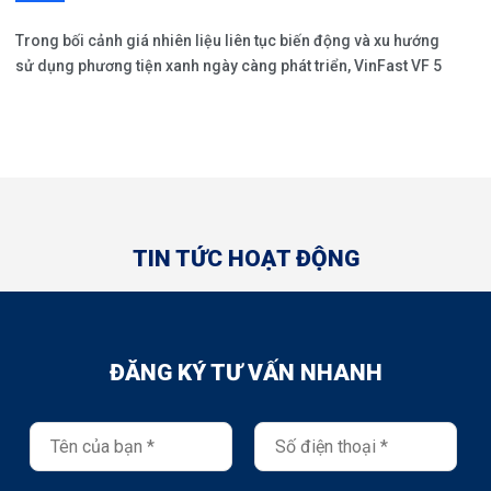
Trong bối cảnh giá nhiên liệu liên tục biến động và xu hướng
sử dụng phương tiện xanh ngày càng phát triển, VinFast VF 5
đang nổi lên như một trong những mẫu SUV điện được quan
tâm nhất tại khu vực Trảng Bàng, Gò Dầu, Long An và Củ Chi.
TIN TỨC HOẠT ĐỘNG
ĐĂNG KÝ TƯ VẤN NHANH