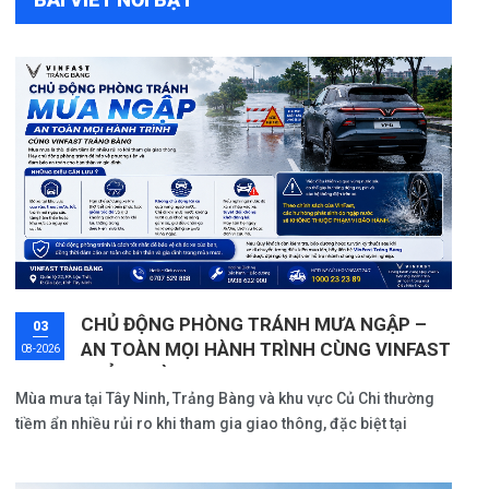
CHỦ ĐỘNG PHÒNG TRÁNH MƯA NGẬP –
03
AN TOÀN MỌI HÀNH TRÌNH CÙNG VINFAST
08-2026
TRẢNG BÀNG
Mùa mưa tại Tây Ninh, Trảng Bàng và khu vực Củ Chi thường
tiềm ẩn nhiều rủi ro khi tham gia giao thông, đặc biệt tại
những tuyến đường trũng thấp hoặc có hệ thống thoát nước
chưa tốt. Việc chủ động phòng tránh ngập nước không chỉ