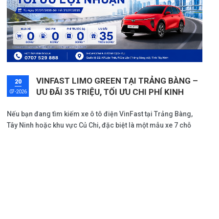
VINFAST LIMO GREEN TẠI TRẢNG BÀNG –
20
ƯU ĐÃI 35 TRIỆU, TỐI ƯU CHI PHÍ KINH
07-2026
DOANH
Nếu bạn đang tìm kiếm xe ô tô điện VinFast tại Trảng Bàng,
Tây Ninh hoặc khu vực Củ Chi, đặc biệt là một mẫu xe 7 chỗ
phù hợp để kinh doanh dịch vụ, vận chuyển hành khách hoặc
phục vụ nhu cầu di chuyển thường xuyên, VinFast Limo Green
là một trong những lựa chọn đáng cân nhắc trong tháng
7/2026.