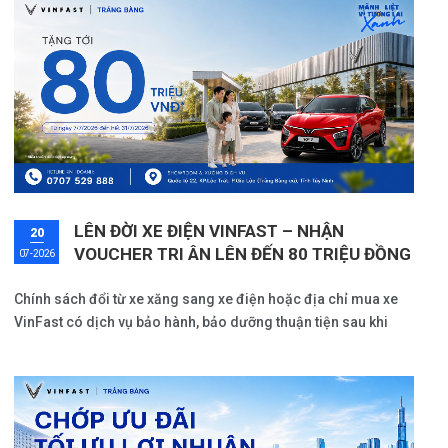
giúp bảo vệ phương tiện mà còn đảm bảo an toàn cho người
lái và hành khách trên mỗi hành trình.
LÊN ĐỜI XE ĐIỆN VINFAST – NHẬN
20
VOUCHER TRI ÂN LÊN ĐẾN 80 TRIỆU ĐỒNG
07-2026
Chính sách đổi từ xe xăng sang xe điện hoặc địa chỉ mua xe
VinFast có dịch vụ bảo hành, bảo dưỡng thuận tiện sau khi
nhận xe, VinFast Trảng Bàng sẵn sàng hỗ trợ từ khâu tư vấn
mua xe đến dịch vụ hậu mãi.