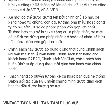
Áp dụng cho Khách hàng (cá nhân hoặc pháp nhân) sở
hữu xe xăng từ 03 tháng trở lên có nhu cầu đổi từ xe xăng
sang xe điện VF 7, VF 8, VF 9
Xe mới có thể được đứng tên bởi chính chủ sở hữu xe
xăng hoặc vợ chồng, con cái, tứ thân phụ mẫu; hoặc công
ty do họ sở hữu số cổ phần/ phần vốn góp lớn nhất.
Trường hợp chủ sở hữu xe xăng cũ là pháp nhân, xe mới
có thể được đứng tên pháp nhân đó hoặc cá nhân sở hữu
cổ phần/ phần vốn góp lớn nhất
Chính sách này được áp dụng đồng thời cùng Chính sách
khuyến mãi bán lẻ hiện hành; Chính sách bán hàng cho
khách hàng B2B2C, Chính sách VinClub, chính sách bán
buôn (thứ tự áp dụng theo thời gian ban hành của chính
sách)
Khách hàng có quyền tự bán xe cũ hoặc bán qua hệ thống
Salon đối tác của FGF, miễn chứng minh được giao dịch
bán thì đều được hưởng hỗ trợ.
–
VINFAST TÂY NINH - TẬN TÂM PHỤC VỤ!