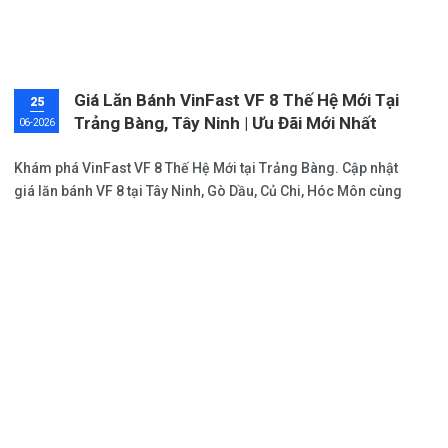
Giá Lăn Bánh VinFast VF 8 Thế Hệ Mới Tại
25
Trảng Bàng, Tây Ninh | Ưu Đãi Mới Nhất
06-2026
2026
Khám phá VinFast VF 8 Thế Hệ Mới tại Trảng Bàng. Cập nhật
giá lăn bánh VF 8 tại Tây Ninh, Gò Dầu, Củ Chi, Hóc Môn cùng
ưu đãi đến 10%, miễn phí sạc và hỗ trợ mua xe hấp dẫn.