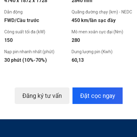
4740 x 1872 x 1728
2840 mm
Dẫn động
Quãng đường chạy (km) - NEDC
FWD/Cầu trước
450 km/lần sạc đầy
Công suất tối đa (kW)
Mô men xoắn cực đại (Nm)
150
280
Nạp pin nhanh nhất (phút)
Dung lượng pin (Kwh)
30 phút (10%-70%)
60,13
Đăng ký tư vấn
Đặt cọc ngay