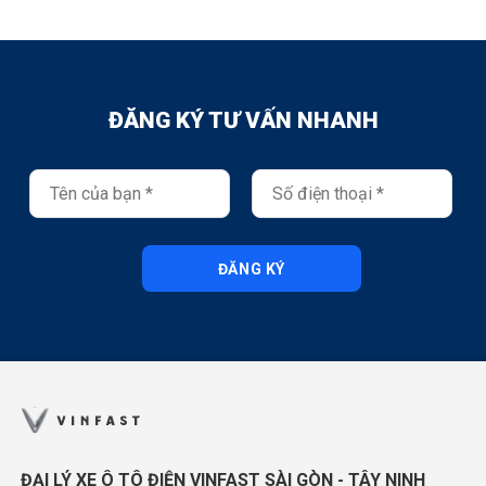
ĐĂNG KÝ TƯ VẤN NHANH
ĐĂNG KÝ
ĐẠI LÝ XE Ô TÔ ĐIỆN VINFAST SÀI GÒN - TÂY NINH