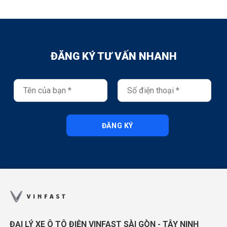
ĐĂNG KÝ TƯ VẤN NHANH
ĐĂNG KÝ
ĐẠI LÝ XE Ô TÔ ĐIỆN VINFAST SÀI GÒN - TÂY NINH